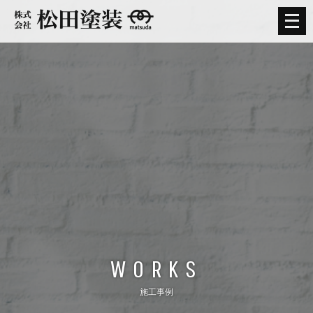
メ
ニ
ュ
ー
を
開
く
WORKS
施工事例